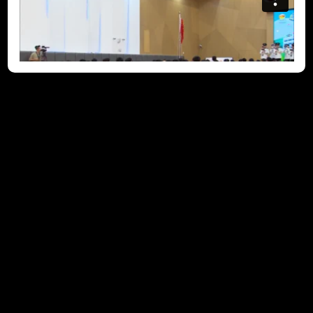
多樣化知識學習 (2022-10-
28)
「共創明『Teen』計劃」(Strive and Rise Programme)的吸
引之處，除了友師配對外，當然是大量豐富多彩的團體活動供學
員「一站式」報名參加，讓他們開拓眼界。多間公私營機構的支
持，連同政府相關部門的參與，將合共提供800多節團體活動。
香港故宮文化博物館、香港天文台和國泰航空的代表，會講述他
們為學員悉心籌備的多姿多彩活動，啟發學員為自己未來訂立切