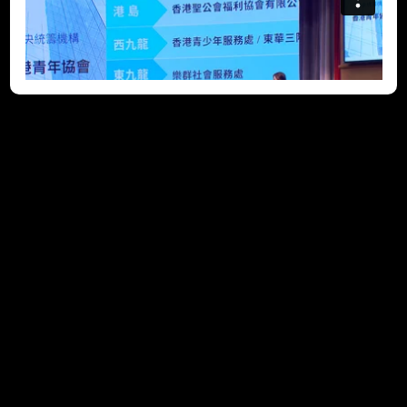
活動獲政府部門大力支持
(2022-11-24)
團體活動多姿多彩是「共創明『Teen』計劃」(Strive and Rise
Programme)的一大特色。社會福利署聯同作為中央統籌機構
的香港青年協會，已全力與多個公私營機構接觸，商議各項活動
的籌備細節。學員將有機會到訪不同政府部門、企業和公營機
構，了解各行各業的最新發展，並與其管理層交流。