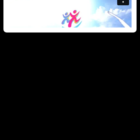
計劃前後對學員評估內容
(2022-09-29)
自政府推出「共創明『Teen』計劃」(Strive and Rise
Programme)以來，不少人問會如何量度學員在參與計劃後的
轉變，今集內容就解答了大家的疑問。我們會與香港理工大學
The Hong Kong Polytechnic University合作，分別在參與計
劃前後，按八項指標對學員、家長和友師進行成效評估。香港理
工大學應用社會科學系系主任崔永康教授會帶領他的團隊，透過