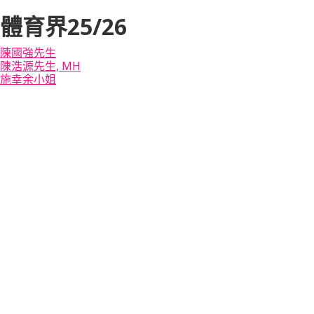
體育界25/26
陳國強先生
陳浩源先生, MH
施幸余小姐