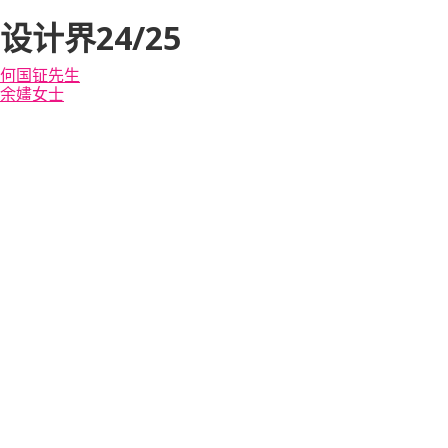
设计界24/25
何国钲先生
余嫿女士