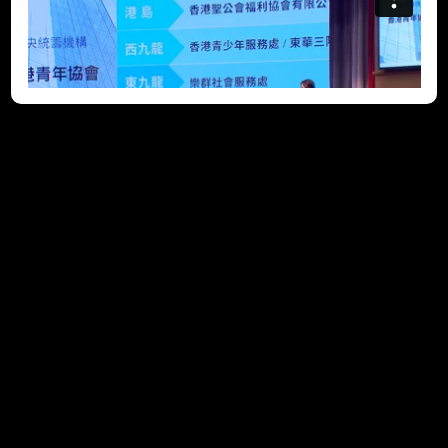
活动获政府部门大力支持
(2022-11-24)
团体活动多姿多彩是「共创明『Teen』计划」(Strive and Rise
Programme)的一大特色。社会福利署联同作为中央统筹机构
的香港青年协会，已全力与多个公私营机构接触，商议各项活动
的筹备细节。学员将有机会到访不同政府部门、企业和公营机
构，了解各行各业的最新发展，并与其管理层交流。