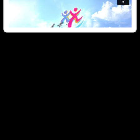
团体活动 – 参观将军澳海水
化淡厂 (2023-04-28)
「共创明『Teen』计划」(Strive and Rise Programme)学员
早前参加了由中国海外集团为计划举办的「香港未来建设者——
小小工程师工作坊系列」，参观正在兴建中的将军澳海水化淡
厂，体验了「饮水『SEA』源号」虚拟实景，穿梭六十年代至今
的香港水务设施，并认识到大家身处的正是水务署首个逆渗透海
水化淡厂；亦在不同的教育培训中心和VR安全体验馆，了解到