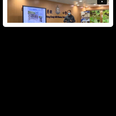
团体活动 – 探访香港警犬队
(2023-01-27)
除了各行各业的私人企业外，政府多个部门亦非常支持「共创明
『Teen』计划」(Strive and Rise Programme)。这集介绍了
计划下学员和友师到沙岭警犭队总部参观，了解警犭队的日常工
作，包括警犭如何接受训练执行任务。这些活动可以令学员加深
对政府部门运作的认识，让他们看得远，才会行得远。