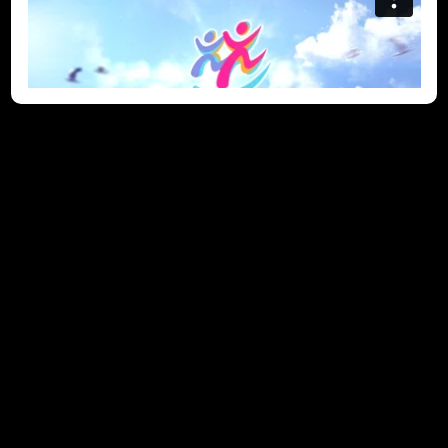
家長看法 (2022-10-25)
家長都希望子女健康快樂成長，過自己喜歡的生活。不少基層家
長對「共創明『Teen』計劃」(Strive and Rise Programme)
深感興趣，希望子女在參加計劃後，在學習、性格、待人接物等
方面都能變得更成熟。兩位媽媽分享她們對兒子參與計劃的期
望。