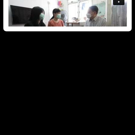
司長與你談談”Teen”：
第二集
我於上一集介紹了行動小組即將推出為期一年的計劃，扶助二千
名尤其是居於「劏房」的中一至中三學生開拓潛能，力爭上游。