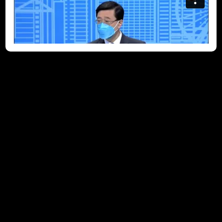
追蹤友師學員(五) (2023-
09-23)
「共創明『Teen』計劃」(Strive and Rise Programme) 為每
位學員配對一名義務友師，與學員分享人生經驗，幫助學員加強
自信，以積極正向的態度定下個人目標。為了更深入記錄學員在
參加計劃前後的轉變，攝製隊近距離追蹤了部分學員和友師的相
處點滴。最後一集記錄了就讀中三的余曉紅，以及她的友師、土
木工程師謝恩恩在這一年以來的相處片段，見證「共創明