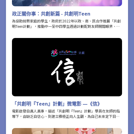
政正關你事：共創新篇 - 共創明Teen
為協助弱勢家庭的學生，政府於2022年以政、商、民合作推展「共創
明Teen計劃」，推動中一至中四學生透過計劃配對友師開闊眼界、加
強自信、建立正向人生觀。計劃已迎來第三期，並引入多項優化措
施，例如增加名額、團體活動種類。青年會參與為期一年的密集基礎
計劃，包括與友師互動、出席團體活動，獲益良多。在計劃中令學員
意想不到的，是一份與友師的友誼。
「共創明『Teen』計劃」微電影 —《信》
電影啟發自真人真事，描述「共創明『Teen』計劃」學員在友師的指
導下，由缺乏自信心、到建立積極正向人生觀、為自己未來定下目標
的故事。