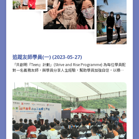
變。
追蹤友師學員(一) (2023-05-27)
「共創明『Teen』計劃」(Strive and Rise Programme) 為每位學員配
對一名義務友師，與學員分享人生經驗，幫助學員加強自信，以積極
正向的態度定下個人目標。為了更深入記錄學員在參加計劃前後的轉
變，攝製隊在大半年前，已近距離追蹤了五對學員和友師的相處點
滴。這一集記錄了友師東區醫院聯網總監蘇潔瑩醫生，與她的學員陳
彥欣在參加計劃時的互動交流，以及彥欣如何透過參加計劃，開始規
劃未來的人生路向。