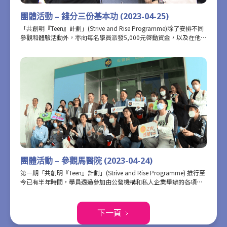
團體活動 – 錢分三份基本功 (2023-04-25)
「共創明『Teen』計劃」(Strive and Rise Programme)除了安排不同
參觀和體驗活動外，亦向每名學員派發5,000元啓動資金，以及在他們
成功完成計劃後，再派發5,000元的獎學金，讓學員實踐在計劃期間所
學的理財知識。我們與財商教育學院合作，透過講座、小遊戲等方
式，教導學員培養正確的金錢價值觀，及健康財務生活方式，令他們
能夠建立良好的生活規劃之道及理財品格。
團體活動 – 參觀馬醫院 (2023-04-24)
第一期「共創明『Teen』計劃」(Strive and Rise Programme) 推行至
今已有半年時間，學員透過參加由公營機構和私人企業舉辦的各項參
觀和體驗活動，明白到除了要「讀萬卷書」，亦要「行萬里路」，透
過接觸不同行業，擴濶自己的視野，增加自己的知識面，並且了解不
同職業的挑戰和機遇，進一步激發自己的創造力和求知慾，更好地準
下一頁
備面對未來的挑戰。 學員和友師早前參觀了位於沙田馬場的馬醫院，