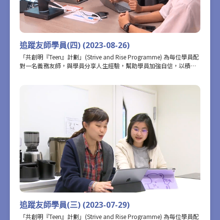
追蹤友師學員(四) (2023-08-26)
「共創明『Teen』計劃」(Strive and Rise Programme) 為每位學員配
對一名義務友師，與學員分享人生經驗，幫助學員加強自信，以積極
正向的態度定下個人目標。為了更深入記錄學員在參加計劃前後的轉
變，攝製隊近距離追蹤了部分學員和友師的相處點滴。這一集記錄了
從事互聯網物流行業友師羅肇豐Howard，與他的學員戴焯賢在參加
計劃的豐富交流互動，以及計劃為學員和友師帶來的豐富經歷和得
着。
追蹤友師學員(三) (2023-07-29)
「共創明『Teen』計劃」(Strive and Rise Programme) 為每位學員配