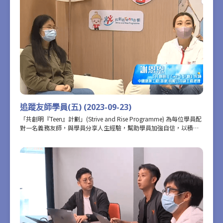
追蹤友師學員(五) (2023-09-23)
「共創明『Teen』計劃」(Strive and Rise Programme) 為每位學員配
對一名義務友師，與學員分享人生經驗，幫助學員加強自信，以積極
正向的態度定下個人目標。為了更深入記錄學員在參加計劃前後的轉
變，攝製隊近距離追蹤了部分學員和友師的相處點滴。最後一集記錄
了就讀中三的余曉紅，以及她的友師、土木工程師謝恩恩在這一年以
來的相處片段，見證「共創明『Teen』計劃」如何以實際行動，扶助
學員開闊眼界、增強自信、力爭上游！