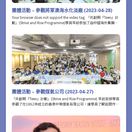
團體活動 – 參觀將軍澳海水化淡廠 (2023-04-28)
Your browser does not support the video tag. 「共創明『Teen』計
劃」(Strive and Rise Programme)學員早前參加了由中國海外集團為
計劃舉辦的「香港未來建設者——小小工程師工作坊系列」，參觀正在
興建中的將軍澳海水化淡廠，體驗了「飲水『SEA』源號」虛擬實
景，穿梭六十年代至今的香港水務設施，並認識到大家身處的正是水
務署首個逆滲透海水化淡廠；亦在不同的教育培訓中心和VR安全體驗
館，了解到建造業各工作環節及職業安全須知。我們鼓勵學員要多接
觸、多了解、多思考，探索人生的無限可能，令生命活得更有意義、
更有得著、更有啟發。
團體活動 – 參觀煤氣公司 (2023-04-27)
「共創明『Teen』計劃」(Strive and Rise Programme) 早前安排學員
參觀了在1862年成立的香港中華煤氣有限公司，讓學員了解這間作為
香港最大能源供應商之一的公用事業機構，如何有效和穩定地為各家
各戶提供穩定的煤氣供應。這次參觀活動，包括該公司總部大樓內的
「煤氣創新館」和「未來能源館」，以及位於大埔的煤氣廠，向學員
介紹可再生能源、氫氣能源的發展和一些最新的綠色能源。日後我們
將舉辦更多這類型的活動，讓學員可以看得更多，豐富他們的人生閱