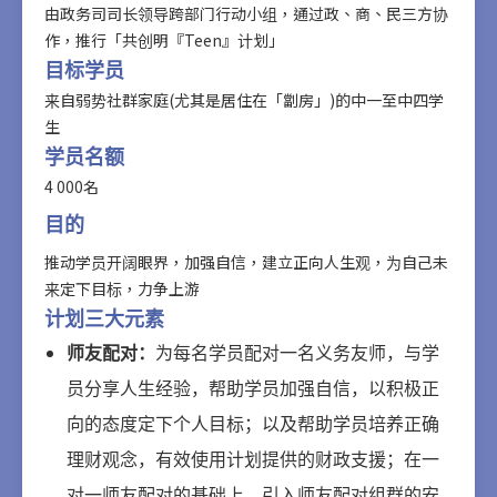
由政务司司长领导跨部门行动小组，通过政、商、民三方协
作，推行「共创明『Teen』计划」
目标学员
来自弱势社群家庭(尤其是居住在「劏房」)的中一至中四学
生
学员名额
4 000名
目的
推动学员开阔眼界，加强自信，建立正向人生观，为自己未
来定下目标，力争上游
计划三大元素
师友配对
：
为每名学员配对一名义务友师，与学
员分享人生经验，帮助学员加强自信，以积极正
向的态度定下个人目标；以及帮助学员培养正确
理财观念，有效使用计划提供的财政支援；在一
对一师友配对的基础上，引入师友配对组群的安