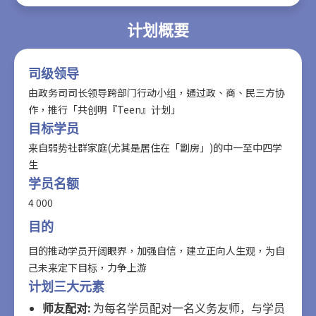
计划概要
司级领导
由政务司司长领导跨部门行动小组，通过政、商、民三方协
作，推行「共创明『Teen』计划」
目标学员
来自弱势社群家庭(尤其是居住在「劏房」)的中一至中四学
生
学员名额
4 000
目的
目的推动学员开阔眼界，加强自信，建立正向人生观，为自
己未来定下目标，力争上游
计划三大元素
师友配对:
为每名学员配对一名义务友师，与学员